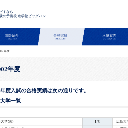
ざすなら
験の予備校 進学塾ビッグバン
講師紹介
合格実績
入塾案内
TEACHER
RESULTS
GUIDANCE
002年度
002年度
02年度入試の合格実績は次の通りです。
格大学一覧
大学(医)
1名
広島大学