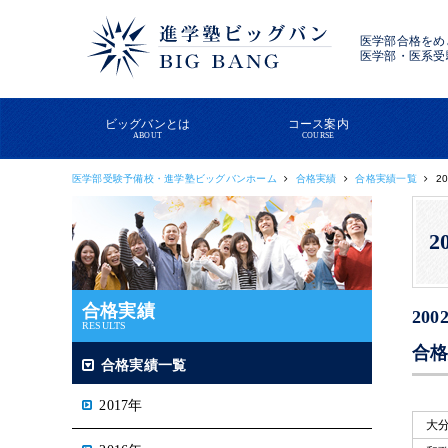
医学部合格をめ
医学部・医系受
ビッグバンとは
コース案内
ABOUT
COURSE
医学部受験予備校・進学塾ビッグバンホーム
合格実績
合格実績一覧
2
2
合格実績
20
RESULTS
合
合格実績一覧
2017年
大分