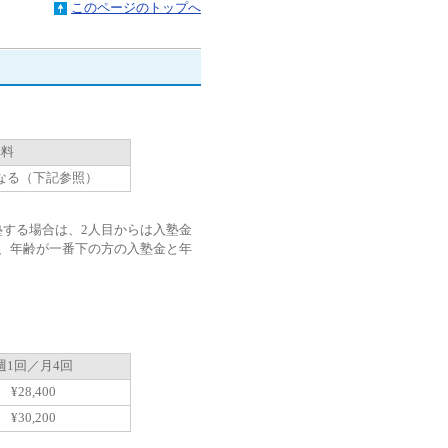
このページのトップへ
講料
なる（下記参照）
する場合は、2人目からは入塾金
、年齢が一番下の方の入塾金と年
週1回／月4回
¥28,400
¥30,200