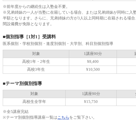
※前年度からの継続生は入塾金不要。
※兄弟姉妹の一人が当塾に在籍している場合、または兄弟姉妹が同時に入塾
半額となります。さらに、兄弟姉妹の方が3人以上同時期に在籍される場合
間設備費が免除となります。
■個別指導［1対1］受講料
医系個別・学校別個別・進度別個別・大学別、科目別個別指導
対象
1講座90分
高校1年・2年生
¥8,400
高校3年生
¥10,500
■テーマ別個別指導
対象
1講座90分
高校生全学年
¥15,750
※全5講座完結
※テーマ別個別指導講座一覧は
こちら
をご覧下さい。