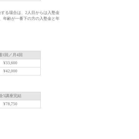
する場合は、2人目からは入塾金
、年齢が一番下の方の入塾金と年
週1回／月4回
¥33,600
¥42,000
全5講座完結
¥78,750