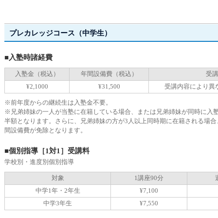
プレカレッジコース（中学生）
■入塾時諸経費
入塾金（税込）
年間設備費（税込）
受
¥2,1000
¥31,500
受講内容により異
※前年度からの継続生は入塾金不要。
※兄弟姉妹の一人が当塾に在籍している場合、または兄弟姉妹が同時に入塾
半額となります。さらに、兄弟姉妹の方が3人以上同時期に在籍される場合
間設備費が免除となります。
■個別指導［1対1］受講料
学校別・進度別個別指導
対象
1講座90分
中学1年・2年生
¥7,100
中学3年生
¥7,550