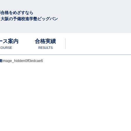
部合格をめざすなら
・大阪の予備校進学塾ビッグバン
ース案内
合格実績
COURSE
RESULTS
績
image_hidden0ff3edcae6
徴
学
圧倒的な学習量と質
合格体験談
中高生
ル