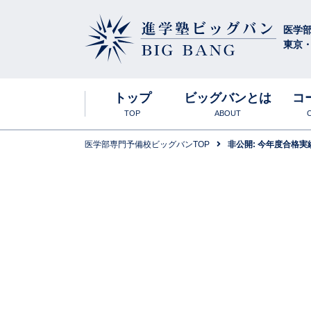
医学
東京
進学塾ビッグバン
BIG BANG
トップ
ビッグバンとは
コ
TOP
ABOUT
医学部専門予備校ビッグバンTOP
非公開: 今年度合格実
ビッグバンの特
合格実績・大
高卒生
年間スケジュー