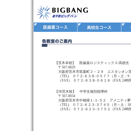
【茨木本校】 医歯薬ロジスティックス/高校生
〒567-0829
大阪府茨木市双葉町２－２９ エスタシオン茨木2
（TEL) ０７２-６３８-０５７７（月～土：9：3
（FAX） ０７２-６３８-０６１６（FAX
【JR茨木校】 中学生個別指導科
〒567-0034
大阪府茨木市中穂積１-１-５２ アメニティ夢
（TEL) ０７２-６２３-３７４５（月～土：18：
（FAX） ０７２-６２３-３７５２（FAX 24