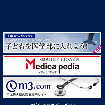
創設者挨拶 進学塾ビッグバン創設者松原好之
子どもを医学部に入れよう！
Medica pedia
m3.com