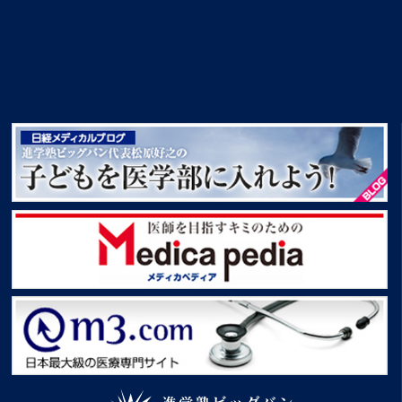
創設者挨拶 進学塾ビッグバン創設者松原好之
子どもを医学部に入れよう！
Medica pedia
m3.com