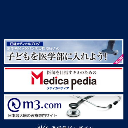
創設者挨拶 進学塾ビッグバン創設者松原好之
子どもを医学部に入れよう！
Medica pedia
m3.com