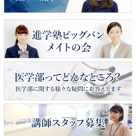
動画で見る
入塾のご案内
進学塾ビッグバン
メイトの会
医学部ってどんなところ？
医学部に関する様々な疑問にお
答えします