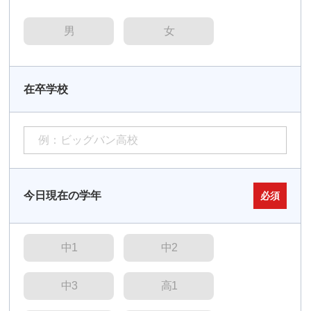
男
女
在卒学校
今日現在の学年
必須
中1
中2
中3
高1