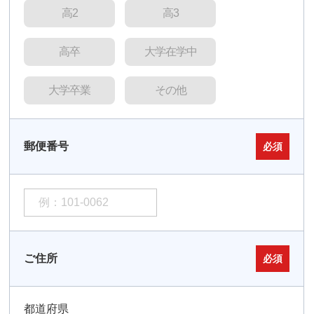
高2
高3
高卒
大学在学中
大学卒業
その他
郵便番号
必須
ご住所
必須
都道府県