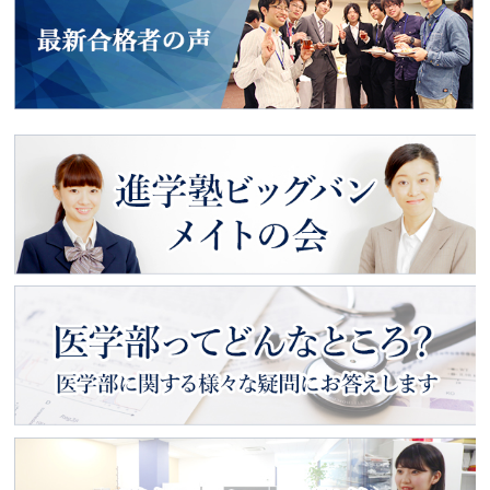
動画で見る
入塾のご案内
進学塾ビッグバン
メイトの会
医学部ってどんなところ？
医学部に関する様々な疑問にお
答えします