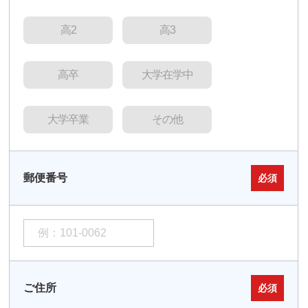
高2
高3
高卒
大学在学中
大学卒業
その他
郵便番号
必須
ご住所
必須