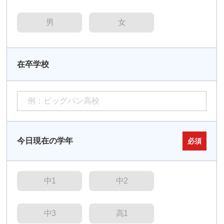
男
女
在卒学校
今日現在の学年
必須
中1
中2
中3
高1