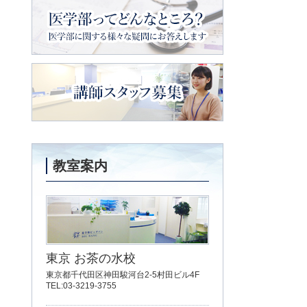
メイトの会
医学部ってどんなところ？
医学部に関
する様々な疑問にお答えします
講師スタッフ募集
教室案内
東京 お茶の水校
東京都千代田区神田駿河台2-5村田ビル4F
TEL:03-3219-3755