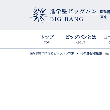
医学
東京
進学塾ビッグバン
BIG BANG
トップ
ビッグバンとは
コ
TOP
ABOUT
医学部専門予備校ビッグバンTOP
今年度合格実績
image
ビッグバンの特
合格実績・大
東京お茶の水
入塾説明会
高卒生
英語科
年間スケジュー
食事について
生物科