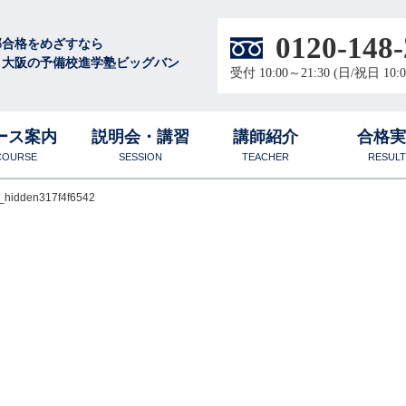
0120-148-
部合格をめざすなら
・大阪の予備校進学塾ビッグバン
受付 10:00～21:30 (日/祝日 10:0
ース案内
説明会・講習
講師紹介
合格
COURSE
SESSION
TEACHER
RESULT
_hidden317f4f6542
徴
学
校
圧倒的な学習量と質
無料体験授業
合格体験談
大阪梅田校
中高生
数学科
ル
創設者プロフィール
物理科