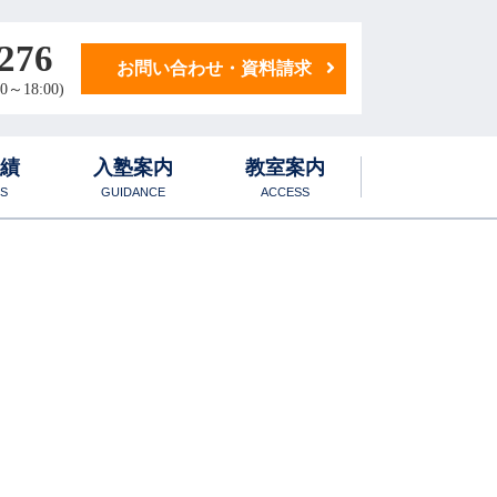
276
お問い合わせ・資料請求
0～18:00)
実績
入塾案内
教室案内
S
GUIDANCE
ACCESS
学生寮
1日のスケジュール
化学科
学生マンション
国語・小論文科
地歴・公民科