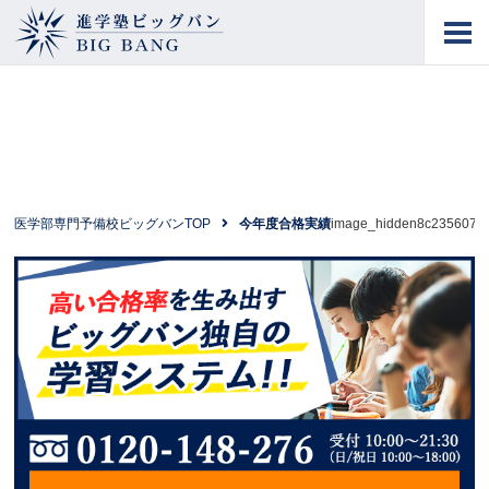
進学塾ビッグバン
BIG BANG
医学部専門予備校ビッグバンTOP
今年度合格実績
image_hidden8c235607c