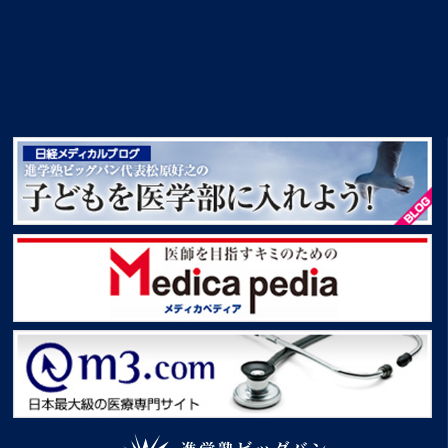
創設者挨拶 進学塾ビッグバン創設者松原好之
子どもを医学部に入れよう！
Medica pedia
m3.com