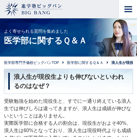
進学塾ビッグバン
BIG BANG
よく寄せられる質問を集めました
医学部に関するＱ＆Ａ
医学部専門予備校ビッグバンTOP
医学部に関するＱ＆Ａ
浪人生が現役
浪人生が現役生よりも伸びないといわれ
るのはなぜ？
受験勉強を始めた現役生と、すでに一通り終えている浪人
生では伸びしろは違ってきますが、浪人生は成績が伸びな
いということはありません。
実際医学部に合格する人の割合は、現役生がおよそ40%、
浪人生は60%となっており、浪人生は現役時代よりも成績