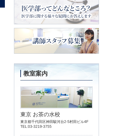
メイトの会
医学部ってどんなところ？
医学部に関
する様々な疑問にお答えします
講師スタッフ募集
教室案内
東京 お茶の水校
東京都千代田区神田駿河台2-5村田ビル4F
TEL:03-3219-3755