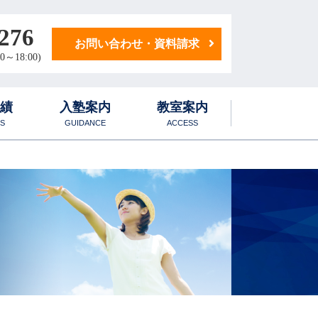
276
お問い合わせ・資料請求
0～18:00)
実績
入塾案内
教室案内
S
GUIDANCE
ACCESS
学生寮
1日のスケジュール
後期対策講座
化学科
学生マンション
国語・小論文科
地歴・公民科