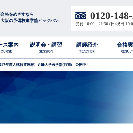
0120-148-
部合格をめざすなら
・大阪の予備校進学塾ビッグバン
受付 10:00～21:30 (日/祝日 10:0
ース案内
説明会・講習
講師紹介
合格
COURSE
SESSION
TEACHER
RESULT
017年度入試解答速報】近畿大学医学部(前期) 公開中！
徴
校
圧倒的な学習量と質
無料体験授業
合格体験談
大阪梅田校
中高生
数学科
ル
代表プロフィール
物理科