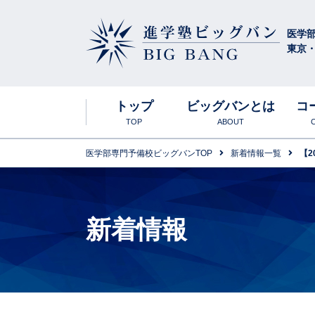
医学
東京
進学塾ビッグバン
BIG BANG
トップ
ビッグバンとは
コ
TOP
ABOUT
医学部専門予備校ビッグバンTOP
新着情報一覧
【2
ビッグバンの特
東京お茶の水
入塾説明会
合格実績
高卒生
英語科
新着情報
年間スケジュー
食事について
春期講習会
生物科