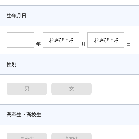
生年月日
年
月
日
性別
男
女
高卒生・高校生
高卒生
高校生