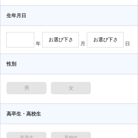
生年月日
年
月
日
性別
男
女
高卒生・高校生
高卒生
高校生