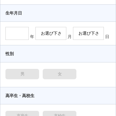
生年月日
年
月
日
性別
男
女
高卒生・高校生
高卒生
高校生