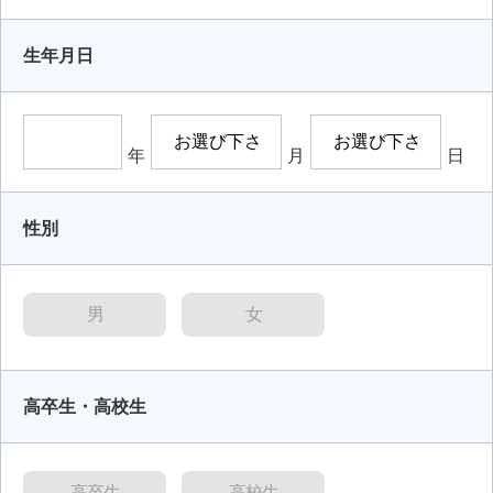
生年月日
年
月
日
性別
男
女
高卒生・高校生
高卒生
高校生