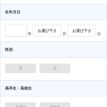
生年月日
年
月
日
性別
男
女
高卒生・高校生
高卒生
高校生