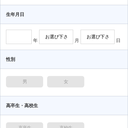
生年月日
年
月
日
性別
男
女
高卒生・高校生
高卒生
高校生