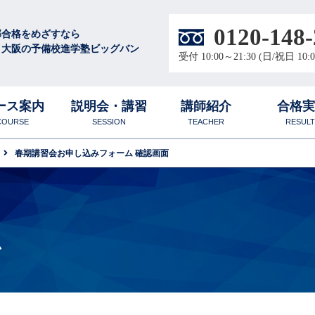
0120-148-
部合格をめざすなら
・大阪の予備校進学塾ビッグバン
受付 10:00～21:30 (日/祝日 10:0
ース案内
説明会・講習
講師紹介
合格
COURSE
SESSION
TEACHER
RESULT
春期講習会お申し込みフォーム 確認画面
徴
学
校
圧倒的な学習量と質
無料体験授業
合格体験談
大阪梅田校
中高生
数学科
ム
ル
創設者プロフィール
物理科