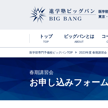
医学
東京
進学塾ビッグバン
BIG BANG
トップ
ビッグバンとは
コ
TOP
ABOUT
医学部専門予備校ビッグバンTOP
2023年度 春期講習会
ビッグバンの特
合格実績・大
東京お茶の水
入塾説明会
高卒生
英語科
春期講習会
お申し込みフォー
年間スケジュー
食事について
生物科