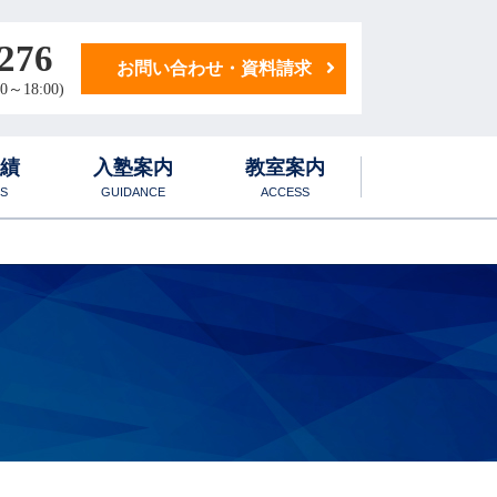
276
お問い合わせ・資料請求
0～18:00)
実績
入塾案内
教室案内
S
GUIDANCE
ACCESS
学生寮
1日のスケジュール
化学科
学生マンション
国語・小論文科
地歴・公民科