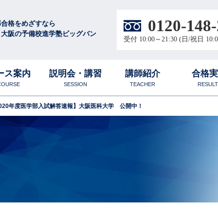
0120-148-
部合格をめざすなら
・大阪の予備校進学塾ビッグバン
受付 10:00～21:30 (日/祝日 10:0
ース案内
説明会・講習
講師紹介
合格
COURSE
SESSION
TEACHER
RESULT
2020年度医学部入試解答速報】大阪医科大学 公開中！
徴
校
圧倒的な学習量と質
無料体験授業
合格体験談
大阪梅田校
中高生
数学科
ル
代表プロフィール
物理科