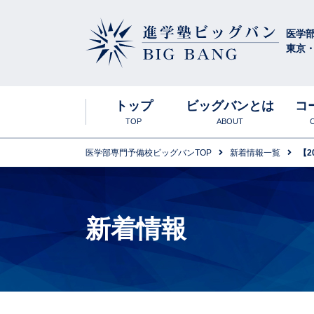
医学
東京
進学塾ビッグバン
BIG BANG
トップ
ビッグバンとは
コ
TOP
ABOUT
医学部専門予備校ビッグバンTOP
新着情報一覧
【
ビッグバンの特
東京お茶の水
入塾説明会
合格実績
高卒生
英語科
新着情報
年間スケジュー
食事について
春期講習会
生物科