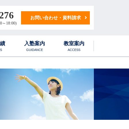
276
お問い合わせ・資料請求
0～18:00)
実績
入塾案内
教室案内
S
GUIDANCE
ACCESS
学生寮
1日のスケジュール
後期対策講座
化学科
学生マンション
国語・小論文科
地歴・公民科