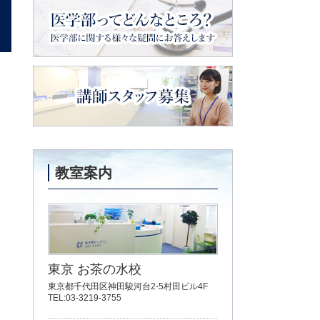
メイトの会
医学部ってどんなところ？
医学部に関
する様々な疑問にお答えします
講師スタッフ募集
教室案内
東京 お茶の水校
東京都千代田区神田駿河台2-5村田ビル4F
TEL:03-3219-3755