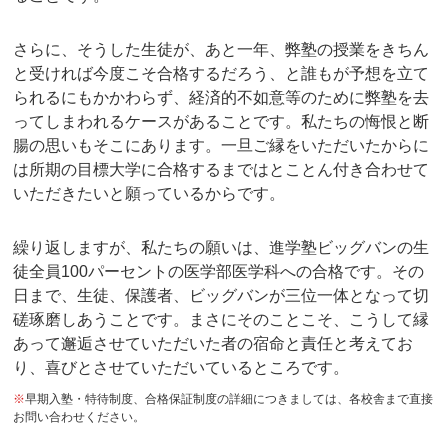
さらに、そうした生徒が、あと一年、弊塾の授業をきちん
と受ければ今度こそ合格するだろう、と誰もが予想を立て
られるにもかかわらず、経済的不如意等のために弊塾を去
ってしまわれるケースがあることです。私たちの悔恨と断
腸の思いもそこにあります。一旦ご縁をいただいたからに
は所期の目標大学に合格するまではとことん付き合わせて
いただきたいと願っているからです。
繰り返しますが、私たちの願いは、進学塾ビッグバンの生
徒全員100パーセントの医学部医学科への合格です。その
日まで、生徒、保護者、ビッグバンが三位一体となって切
磋琢磨しあうことです。まさにそのことこそ、こうして縁
あって邂逅させていただいた者の宿命と責任と考えてお
り、喜びとさせていただいているところです。
※
早期入塾・特待制度、合格保証制度の詳細につきましては、各校舎まで直接
お問い合わせください。