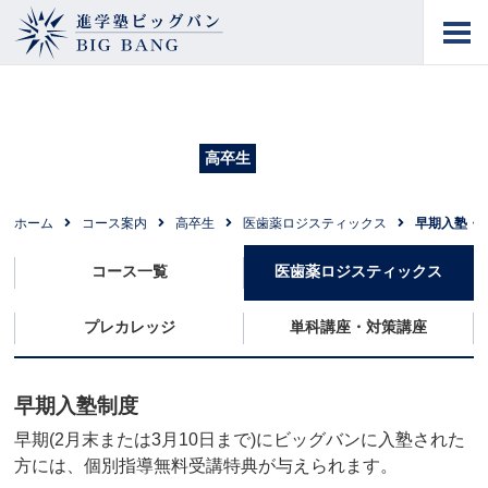
進学塾ビッグバン
BIG BANG
早期入塾・特待制度
合格保証制度
高卒生
ホーム
コース案内
高卒生
医歯薬ロジスティックス
早期入塾・
コース一覧
医歯薬ロジスティックス
プレカレッジ
単科講座・対策講座
早期入塾制度
早期(2月末または3月10日まで)にビッグバンに入塾された
方には、個別指導無料受講特典が与えられます。