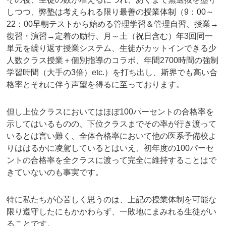
しつつ、弊塾は考えられる限り最善の授業体制（9：00～
22：00早朝テストから始める管理学習＆管理自習、授業→
復習・演習→定着の励行、月～土（祝日含む）年3回同一
単元を繰り返す授業システム、生徒がカットインできる少
人数クラス授業＋個別指導のコラボ、年間2700時間の強制
学習時間（大手の3倍）etc.）を打ち出し、斯界でも高い合
格率とそれに伴う声望を得るに至っております。
但し上位クラスにおいてはほぼ100パーセントの合格率を
示してはいるものの、下位クラスまでその率が行き渡って
いるとは言い難く、全体合格率において他の医系予備校よ
りははるかに凌駕しているとはいえ、初年度の100パーセ
ントの合格率を全クラスに渡って完全に維持することはで
きていないのも事実です。
特に私たちが心苦しく思うのは、上記の授業体制を可能な
限り遵守したにもかかわらず、一敗地にまみれる生徒がい
ることです。