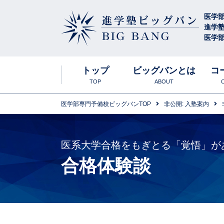
医学
進学
医学部
進学塾ビッグバン
BIG BANG
トップ
ビッグバンとは
コ
TOP
ABOUT
医学部専門予備校ビッグバンTOP
非公開: 入塾案内
ビッグバンの特
合格実績・大
高卒生
医系大学合格をもぎとる「覚悟」が
合格体験談
年間スケジュー
中高生