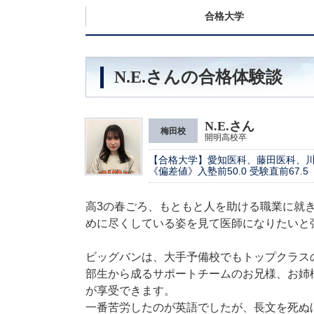
合格大学
N.E.さんの合格体験談
N.E.さん
梅田校
開明高校卒
【合格大学】愛知医科、藤田医科、
《偏差値》入塾前50.0 受験直前67.5
高3の春ごろ、もともと人を助ける職業に就
めに尽くしている姿を見て医師になりたいと
ビッグバンは、大手予備校でもトップクラス
部生から成るサポートチームのお兄様、お姉
が享受できます。
一番苦労したのが英語でしたが、長文を死ぬ