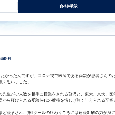
合格体験談
川崎医科
きたかったんですが、コロナ禍で医師である両親が患者さんの
強く思いました。
の先生が少人数を相手に授業をされる贅沢と、東大、京大、医
様から授けられる受験時代の蓄積を惜しげ無く与えられる至福
ほど読まされ、第Ⅱクールの終わりごろには速読即解の力が身