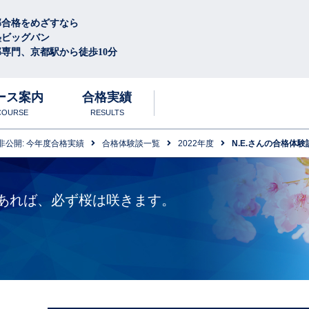
部合格をめざすなら
塾ビッグバン
専門、京都駅から徒歩10分
ース案内
合格実績
COURSE
RESULTS
非公開: 今年度合格実績
合格体験談一覧
2022年度
N.E.さんの合格体験
徴
学
圧倒的な学習量と質
合格体験談
中高生
あれば、必ず桜は咲きます。
ル
1日のスケジュール