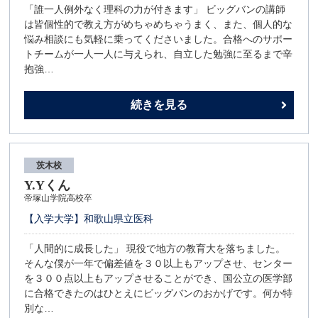
「誰一人例外なく理科の力が付きます」 ビッグバンの講師
は皆個性的で教え方がめちゃめちゃうまく、また、個人的な
悩み相談にも気軽に乗ってくださいました。合格へのサポー
トチームが一人一人に与えられ、自立した勉強に至るまで辛
抱強…
続きを見る
茨木校
Y.Yくん
帝塚山学院高校卒
【入学大学】和歌山県立医科
「人間的に成長した」 現役で地方の教育大を落ちました。
そんな僕が一年で偏差値を３０以上もアップさせ、センター
を３００点以上もアップさせることができ、国公立の医学部
に合格できたのはひとえにビッグバンのおかげです。何か特
別な…