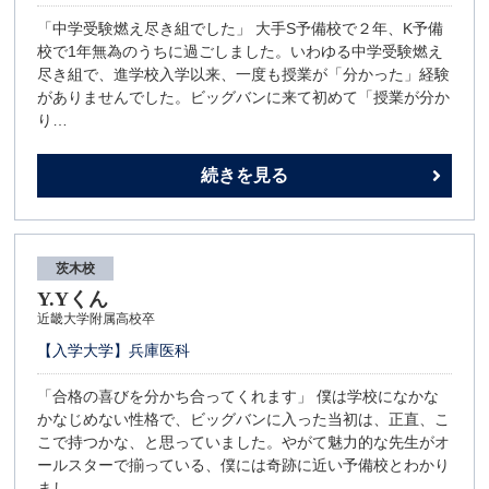
「中学受験燃え尽き組でした」 大手S予備校で２年、K予備
校で1年無為のうちに過ごしました。いわゆる中学受験燃え
尽き組で、進学校入学以来、一度も授業が「分かった」経験
がありませんでした。ビッグバンに来て初めて「授業が分か
り…
続きを見る
茨木校
Y.Yくん
近畿大学附属高校卒
【入学大学】兵庫医科
「合格の喜びを分かち合ってくれます」 僕は学校になかな
かなじめない性格で、ビッグバンに入った当初は、正直、こ
こで持つかな、と思っていました。やがて魅力的な先生がオ
ールスターで揃っている、僕には奇跡に近い予備校とわかり
まし…