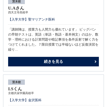
茨木校
U.Aさん
四天王寺高校卒
【入学大学】聖マリアンナ医科
「講師陣は、授業力も人間力も優れています」 ビッグバン
の早朝テストは、英語（単語・熟語・基本例文）のほか、数
学・理科における計算問題や暗記事項を条件反射で解く力を
つけてくれました。７限目授業では半端ないほど反復演習を
繰り…
続きを見る
茨木校
I.Sくん
京都共栄学園高校卒
【入学大学】金沢医科