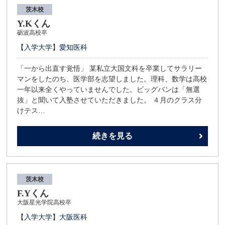
茨木校
Y.Kくん
砺波高校卒
【入学大学】愛知医科
「一から出直す覚悟」 某私立大国文科を卒業してサラリー
マンをしたのち、医学部を志望しました。理科、数学は高校
一年以来全くやっていませんでした。ビッグバンは「無選
抜」と聞いて入塾させていただきました。 ４月のクラス分
けテス…
続きを見る
茨木校
F.Yくん
大阪星光学院高校卒
【入学大学】大阪医科