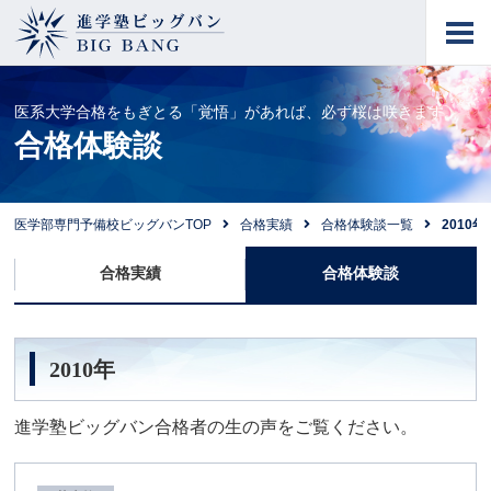
進学塾ビッグバン
BIG BANG
医系大学合格をもぎとる「覚悟」があれば、必ず桜は咲きます。
合格体験談
医学部専門予備校ビッグバンTOP
合格実績
合格体験談一覧
2010年
合格実績
合格体験談
2010年
進学塾ビッグバン合格者の生の声をご覧ください。