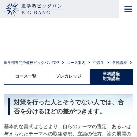
進学塾ビッグバン
BIG BANG
後味よく締めくくる文章能力を指導
小論文対策講座
医学部専門予備校ビッグバンTOP
コース案内
中高生
各種講座
単科講座
コース一覧
プレカレッジ
対策講座
対策を行った人とそうでない人では、合
否を分けるほどの差がつきます。
基本的な書式はもとより、自らのテーマの選定、あるいは
与えられたテーマへの取組姿勢、立論の仕方、論の展開の