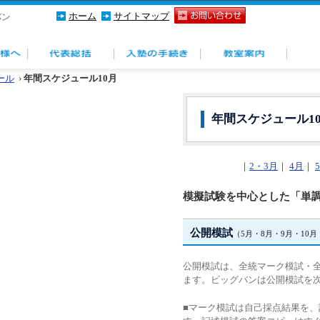
ホーム
サイトマップ
バン
ール
›
年間スケジュール10月
年間スケジュール1
｜
2・3月
｜
4月
｜
模擬試験を中心とした「単
公開模試
（5月・8月・9月・10月
公開模試は、全統マーク模試・
ます。ビッグバンは公開模試を
■マーク模試は自己採点結果を