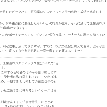
ぐさまビッグバンのプロ講師や「合格へのサポートチーム」によって採点され
る合格したビッグバン・医歯薬ロジスティックス生の点数・成績と比較しま
いか、何を重点的に勉強したらいいかの指針が立ち、それに沿って医歯薬ロジ
策の準備ができます。
格へのサポートチーム」を中心とした個別指導で、一人一人の弱点を補ってい
案、判定結果が戻ってきますが、すでに、模試の復習は終えており、誰もが言
るので、戻ってきた判定結果に一喜一憂する必要はありません。
、医歯薬ロジスティックス生は“平気で”合
ます。
者に対する合格者の比率から割り出します
は、受験者の数は限られており、いわば極
ため、一般学部と比較しての偏差値そのも
ない私立医学部に落ちるというケースはま
試判定はあくまで「参考意見」にとどめて
、大学別傾向に即したビッグバンのレギュ