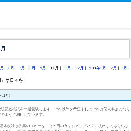
0月
5月
｜
6月
｜
7月
｜
8月
｜
9月
｜
10月
｜
11月
｜
12月
｜
2011年1月
｜
2月
｜
3月
｜
調」な日々を！
・11月）
全統記述模試を一括受験します。それ以外を希望すればそれは個人参加となり
次のように利用しています。
、記述模試は答案のコピーを、その日のうちにビッグバンに提出してもらいま