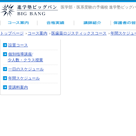
医学部・医系受験の予備校 進学塾ビッグ
トップページ
›
コース案内
›
医歯薬ロジスティックスコース
›
年間スケジュ
設置コース
個別指導講座⁄
少人数・クラス授業
一日のスケジュール
年間スケジュール
受講料案内