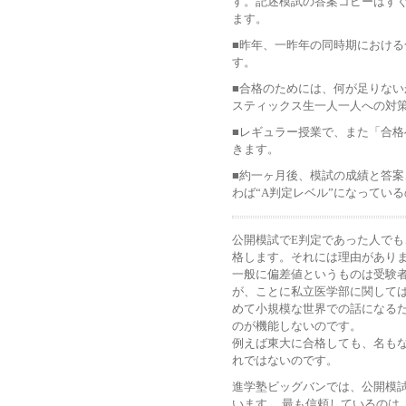
す。記述模試の答案コピーはす
ます。
■昨年、一昨年の同時期におけ
す。
■合格のためには、何が足りな
スティックス生一人一人への対
■レギュラー授業で、また「合
きます。
■約一ヶ月後、模試の成績と答
わば“A判定レベル”になってい
公開模試でE判定であった人でも
格します。それには理由があり
一般に偏差値というものは受験
が、ことに私立医学部に関して
めて小規模な世界での話になる
のが機能しないのです。
例えば東大に合格しても、名も
れではないのです。
進学塾ビッグバンでは、公開模
います。 最も信頼しているのは