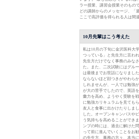
ラー授業、講習会授業そのもの
どの講師からのメッセージ、「
ここで高評価を得られる人は間
10月先輩はこう考えた
私は10月の下旬に金沢医科大
つっている」と先生方に言わ
先生方だけでなく事務のみな
た。また、二次試験にはグル
は最後までお世話になりまし
ならないほど顔つきがやわら
しれませんが、一人では勉強が
が大の苦手でしたので、英語
彙力を高め、ようやく受験を
に勉強カリキュラムを見ても
友人と食事に出かけたりしま
した。オープンキャンパスや
う気持ちを高めることができ
ンプの時には、過去に解けた
って前に進んでいくことをお
の先生方、事務の方々、本当