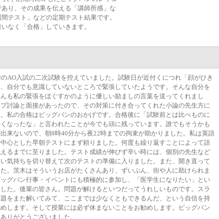
であり、その成果を伝える「講師所感」な
週間テスト」などの定期テスト結果です。
違いなく「合格」していきます。
学のAO入試の二次試験を控えていました。試験日が近付くにつれ「顔がひき
れ、自分でも意識していないところで緊張していたようです。そんな自分を
さんも私の緊張をほぐすかのように優しい励ましの言葉を送ってくれまし
ープ討論と面接があったので、その対策に付き合ってくれた小論の先生方に
た。私の合格はビッグバンのおかげです。合格後に「試験前とは比べものに
かくなったな」と言われたことが今でも頭に残っています。誰でもそうかも
出来ないので、朝8時40分から夜22時までの拘束が助かりました。私は英語
を中心とした早朝テストにまず頼りました。何度も繰り返すことによって語
戦えるまでに至りました。テスト成績が伸びず辛い時には、個別の先生など
らい気持ちを切り替えて次のテストの準備に入りました。また、開き直って
した。茨木はそういうお店がたくさんあり、ずいぶん、街や人に助けられま
ビッグバン行事・イベントにも積極的に参加し、「医学生になりたい」とい
ました。後輩の皆さん。問題が解けるといつだってうれしいものです。スラ
問題をまた解いてみて、ここまでは少なくともできるんだ、という自信を持
勧めします。そして授業には必ず休まないことをお勧めします。ビッグバン
にありがとうございました。