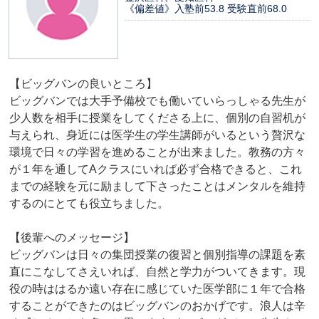
《偏差値》入塾前53.8 受験直前68.0
【ビッグバンの良いところ】
ビッグバンでは大手予備校でも働いていらっしゃる先生が
少人数を相手に授業をしてくださる上に、個別の自習机が
与えられ、身近には医学生の学生講師がいるという贅沢な
環境で日々の学習を進めることが出来ました。教務の方々
が１年を通してAクラスにいれば必ず合格できると、これ
までの経験を元に励まして下さったことはメンタルを維持
するのにとても役立ちました。
【後輩へのメッセージ】
ビッグバンは日々の集団授業の復習と個別指導の課題を素
直にこなしてさえいれば、自然と学力がついてきます。現
役の時ははるか遠い存在に感じていた医学部に１年で合格
することができたのはビッグバンのおかげです。浪人は辛