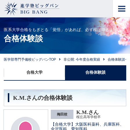
進学塾ビッグバン
BIG BANG
医系大学合格をもぎとる「覚悟」があれば、必ず桜は咲きます。
合格体験談
医学部専門予備校ビッグバンTOP
非公開: 今年度合格実績
合格体験談一
合格大学
合格体験談
K.M.さんの合格体験談
K.M.さん
梅田校
桜丘高等学校卒
【合格大学】大阪医科薬科、兵庫医科、
金沢医科、愛知医科