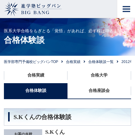
進学塾ビッグバン
BIG BANG
医系大学合格をもぎとる「覚悟」があれば、必ず桜は咲きます。
合格体験談
医学部専門予備校ビッグバンTOP
合格実績
合格体験談一覧
2012年
合格実績
合格大学
合格体験談
合格座談会
S.Kくんの合格体験談
S.Kくん
お茶の水校