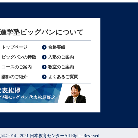
進学塾ビッグバンについて
トップページ
合格実績
ビッグバンの特徴
入塾のご案内
コースのご案内
教室のご案内
講師のご紹介
よくあるご質問
表挨拶 進学塾ビッグバン代表松原好之
ight©2014 - 2021 日本教育センターAll Rights Reserved.