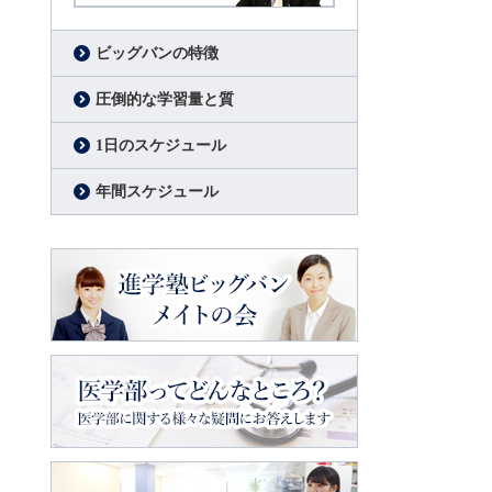
代表挨拶
進学塾ビッグバン代表
松原好之
ビッグバンの特徴
圧倒的な学習量と質
1日のスケジュール
年間スケジュール
進学塾ビッグバン
メイトの会
医学部ってどんなところ？
医学部に関
する様々な疑問にお答えします