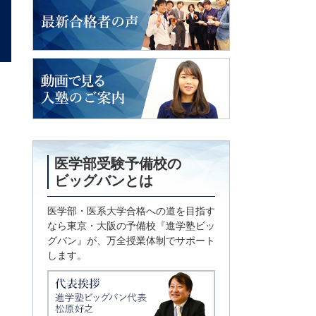
2018年度入試
最新合格者の声
動画で見る
入塾のご案内
医学部受験予備校の
ビッグバンとは
医学部・医系大学合格への道を目指す
なら東京・大阪の予備校『進学塾ビッ
グバン』が、万全授業体制でサポート
します。