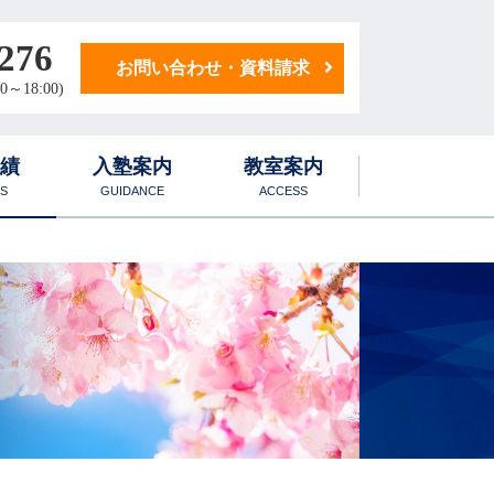
276
お問い合わせ・資料請求
0～18:00)
実績
入塾案内
教室案内
S
GUIDANCE
ACCESS
学生寮
1日のスケジュール
後期対策講座
化学科
学生マンション
国語・小論文科
地歴・公民科