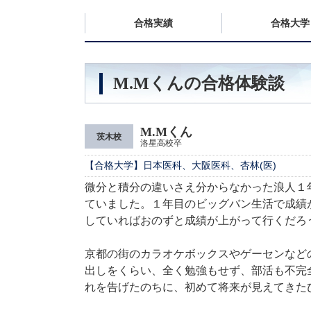
合格実績
合格大学
M.Mくんの合格体験談
M.Mくん
茨木校
洛星高校卒
【合格大学】日本医科、大阪医科、杏林(医)
微分と積分の違いさえ分からなかった浪人１
ていました。１年目のビッグバン生活で成績
していればおのずと成績が上がって行くだろ
京都の街のカラオケボックスやゲーセンなど
出しをくらい、全く勉強もせず、部活も不完
れを告げたのちに、初めて将来が見えてきた