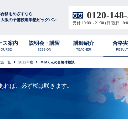
0120-148-
部合格をめざすなら
・大阪の予備校進学塾ビッグバン
受付 10:00～21:30 (日/祝日 10:0
ース案内
説明会・講習
講師紹介
合格
COURSE
SESSION
TEACHER
RESULT
験談一覧
2012年度
M.Mくんの合格体験談
徴
校
圧倒的な学習量と質
無料体験授業
合格体験談
大阪梅田校
中高生
数学科
あれば、必ず桜は咲きます。
ル
代表プロフィール
物理科