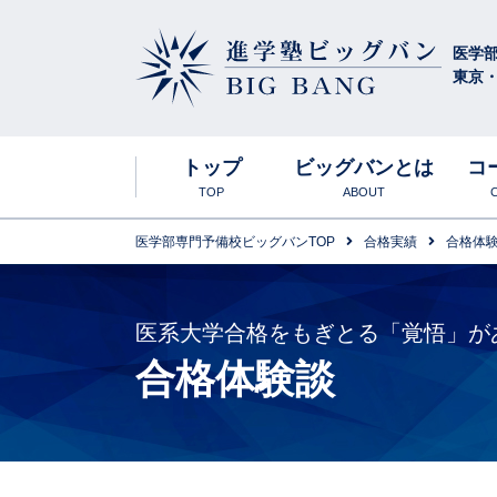
医学
東京
進学塾ビッグバン
BIG BANG
トップ
ビッグバンとは
コ
TOP
ABOUT
医学部専門予備校ビッグバンTOP
合格実績
合格体
ビッグバンの特
東京お茶の水
入塾説明会
合格実績
高卒生
英語科
医系大学合格をもぎとる「覚悟」が
合格体験談
年間スケジュー
食事について
春期講習会
生物科