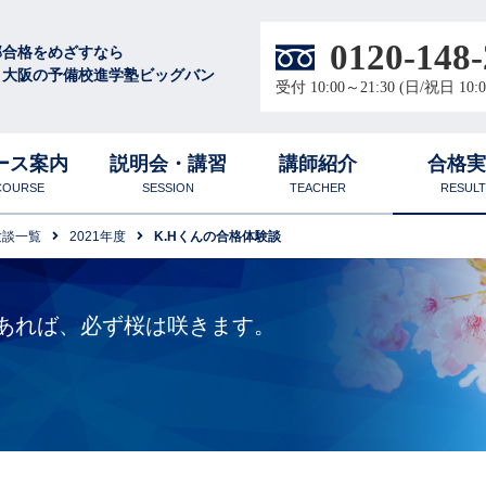
0120-148-
部合格をめざすなら
・大阪の予備校進学塾ビッグバン
受付 10:00～21:30 (日/祝日 10:0
ース案内
説明会・講習
講師紹介
合格
COURSE
SESSION
TEACHER
RESULT
験談一覧
2021年度
K.Hくんの合格体験談
徴
校
圧倒的な学習量と質
無料体験授業
合格体験談
大阪梅田校
中高生
数学科
あれば、必ず桜は咲きます。
ル
代表プロフィール
物理科