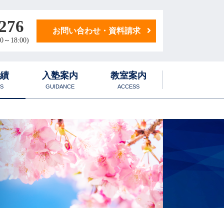
276
お問い合わせ・資料請求
0～18:00)
実績
入塾案内
教室案内
S
GUIDANCE
ACCESS
学生寮
1日のスケジュール
後期対策講座
化学科
学生マンション
国語・小論文科
地歴・公民科