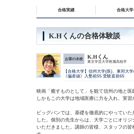
合格実績
合格大学
K.Hくんの合格体験談
K.Hくん
お茶の水校
東京学芸大学附属高校卒
【合格大学】信州大学(医)、東邦大学(
《偏差値》入塾前55 受験直前65
映画「癒すものとして」を観て信州の地と医
しかもこの大学は地域医療に力を入れ、実習
ビッグバンでは、基礎を徹底的にやっていた
した。個別の先生からは、大学ごとにオリジ
いただきました。講師の皆様、スタッフの皆