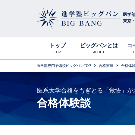
医学
東京
進学塾ビッグバン
BIG BANG
トップ
ビッグバンとは
コ
TOP
ABOUT
医学部専門予備校ビッグバンTOP
合格実績
合格体
ビッグバンの特
東京お茶の水
入塾説明会
合格実績
高卒生
英語科
医系大学合格をもぎとる「覚悟」が
合格体験談
年間スケジュー
食事について
春期講習会
生物科