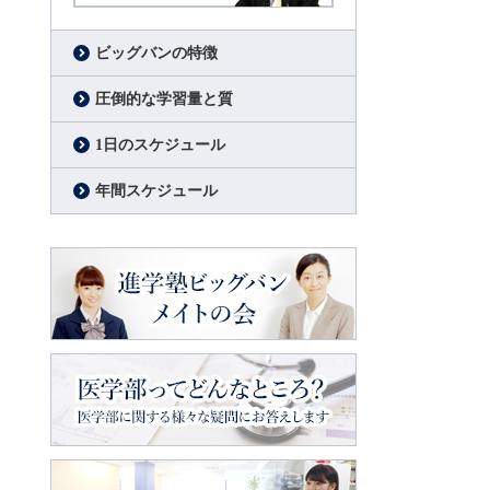
代表挨拶
進学塾ビッグバン代表
松原好之
ビッグバンの特徴
圧倒的な学習量と質
1日のスケジュール
年間スケジュール
進学塾ビッグバン
メイトの会
医学部ってどんなところ？
医学部に関
する様々な疑問にお答えします