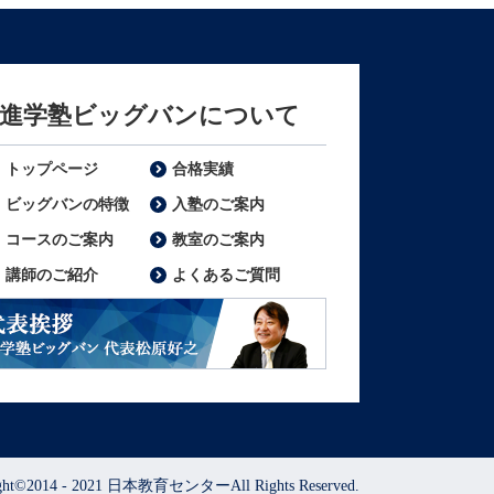
進学塾ビッグバンについて
トップページ
合格実績
ビッグバンの特徴
入塾のご案内
コースのご案内
教室のご案内
講師のご紹介
よくあるご質問
表挨拶 進学塾ビッグバン代表松原好之
ight©2014 - 2021 日本教育センターAll Rights Reserved.