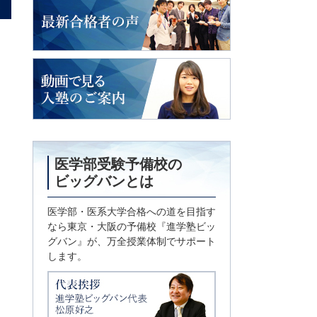
2018年度入試
最新合格者の声
動画で見る
入塾のご案内
医学部受験予備校の
ビッグバンとは
医学部・医系大学合格への道を目指す
なら東京・大阪の予備校『進学塾ビッ
グバン』が、万全授業体制でサポート
します。